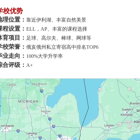
学校优势
地理位置：
靠近伊利湖、丰富
⾃
然美景
课程设置：
ELL
，AP、丰富的课程选择
体育项
目：
⾜
球、
⾼
尔夫
、棒球、
⽹
球等
学校荣誉：
俄亥俄州私
⽴
寄宿
⾼
中排名
TOP6
毕业走向：
100%
⼤
学升学率
综合评级：
A+