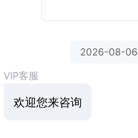
Academy
哈斯博瑞基督教学校 Hesperia
Christian School
洛基学校Rock
圣维特高中Saint Viator High
School
泽维尔预备高中 Xavier College
Preparatory High School
(K-12) /
大学
里约林多基督教学院Rio Lindo
加州 | 圣地亚
Adventist Academy
圣佑马蒂亚斯学院 St. Pius St.
● NICHE评分
Matthias Academy
Niagara Christian Collegiate尼亚加
● 圣地亚哥基督
拉基督学院
● 圣地亚哥最多
圣约翰-基尔马诺克学校St. John's-
Kilmarnock School
Norwich Free Academy诺维奇自由
学院
贡萨加预备学校 Gonzaga
Preparatory School
Newcomb Central School纽科姆中
央学校
Life Preparatory Academy生命预备