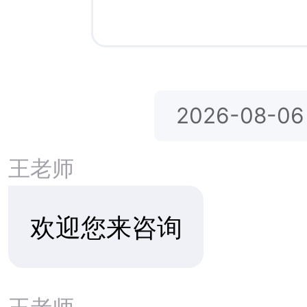
格林斯伯勒走
Academy
哈斯博瑞基督教学校 Hesperia
Christian School
圣维特高中Saint Viator High
School
泽维尔预备高中 Xavier College
格林斯伯勒
Preparatory High School
里约林多基督教学院Rio Lindo
Adventist Academy
GREENSBO
圣佑马蒂亚斯学院 St. Pius St.
Matthias Academy
Niagara Christian Collegiate尼亚加
拉基督学院
圣约翰-基尔马诺克学校St. John's-
Kilmarnock School
Norwich Free Academy诺维奇自由
学院
贡萨加预备学校 Gonzaga
Preparatory School
Newcomb Central School纽科姆中
央学校
Life Preparatory Academy生命预备